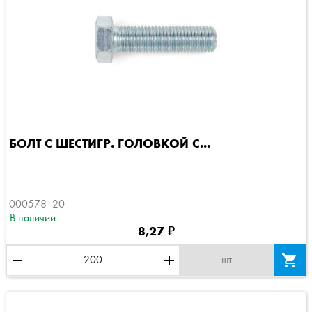
БОЛТ С ШЕСТИГР. ГОЛОВКОЙ C...
000578  20
В наличии
8,27 ₽
remove
add

шт