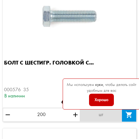
БОЛТ С ШЕСТИГР. ГОЛОВКОЙ C...
Мы используем
куки
, чтобы делать сайт
000576  35
удобным для вас
В наличии
Хорошо
6,15 ₽
remove
add

шт