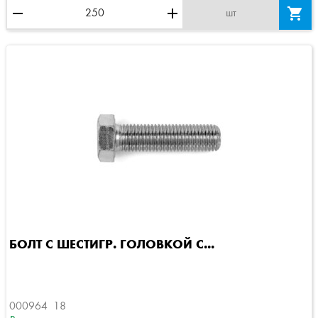
remove
add

шт
БОЛТ С ШЕСТИГР. ГОЛОВКОЙ C...
000964  18