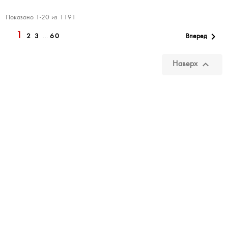
Показано 1-20 из 1191
1

Вперед
2
3
…
60

Наверх