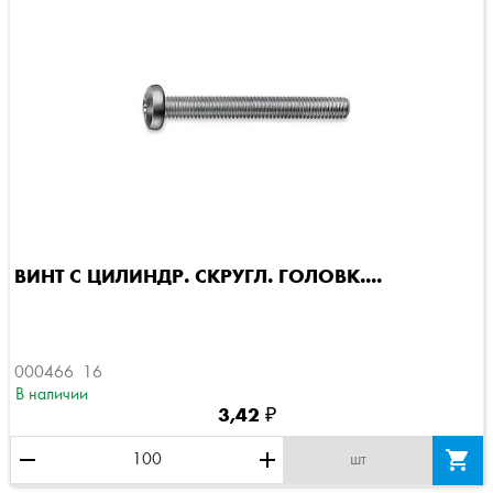
ВИНТ С ЦИЛИНДР. СКРУГЛ. ГОЛОВК....
000466  16
В наличии
3,42 ₽
remove
add

шт