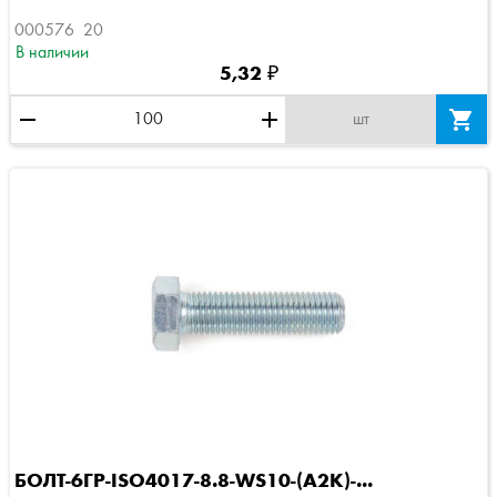
000576  20
В наличии
5,32 ₽
remove
add

шт
БОЛТ-6ГР-ISO4017-8.8-WS10-(A2K)-...