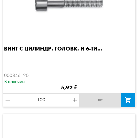
ВИНТ С ЦИЛИНДР. ГОЛОВК. И 6-ТИ...
000846  20
В наличии
5,92 ₽
remove
add

шт