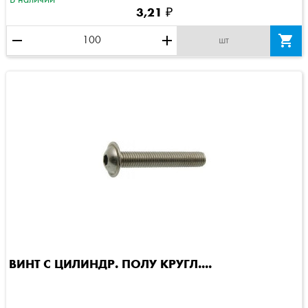
3,21 ₽
remove
add

шт
ВИНТ C ЦИЛИНДР. ПОЛУ КРУГЛ....