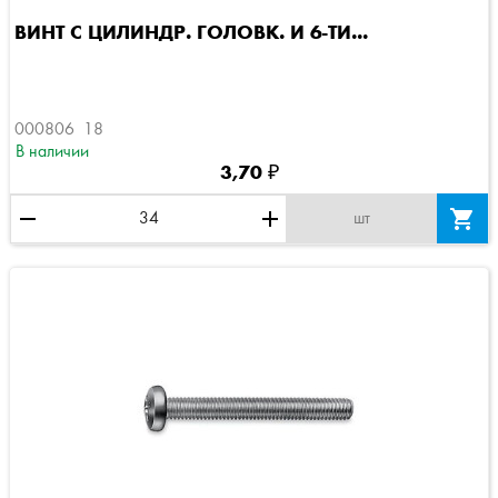
ВИНТ С ЦИЛИНДР. ГОЛОВК. И 6-ТИ...
000806  18
В наличии
3,70 ₽
remove
add

шт