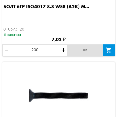
БОЛТ-6ГР-ISO4017-8.8-WS8-(A2K)-M...
010575  20
В наличии
7,02 ₽
remove
add

шт