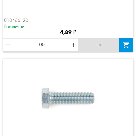
010466  20
В наличии
4,89 ₽
remove
add

шт