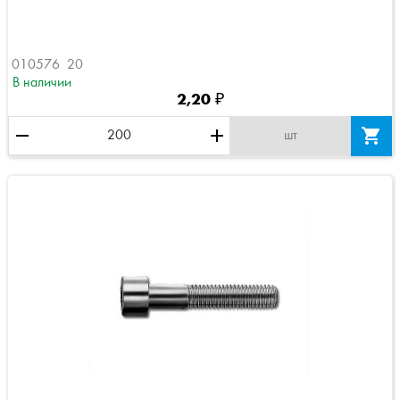
010576  20
В наличии
2,20 ₽
remove
add

шт