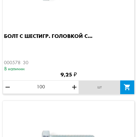
БОЛТ С ШЕСТИГР. ГОЛОВКОЙ C...
000578  30
В наличии
9,25 ₽
remove
add

шт