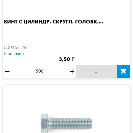
ВИНТ С ЦИЛИНДР. СКРУГЛ. ГОЛОВК....
000464  60
В наличии
3,50 ₽
remove
add

шт