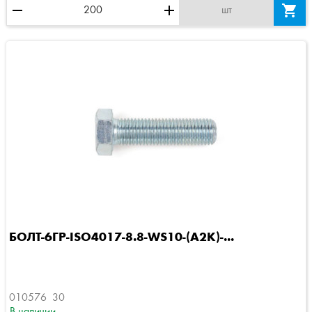
remove
add

шт
БОЛТ-6ГР-ISO4017-8.8-WS10-(A2K)-...
010576  30
В наличии