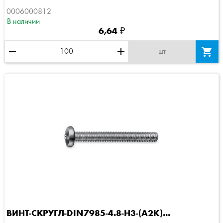
0006000812
В наличии
6,64 ₽
remove
add

шт
ВИНТ-СКРУГЛ-DIN7985-4.8-H3-(A2K)...