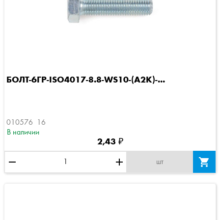
БОЛТ-6ГР-ISO4017-8.8-WS10-(A2K)-...
010576  16
В наличии
2,43 ₽
remove
add

шт