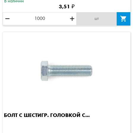
В наличии
3,51 ₽
remove
add

шт
БОЛТ С ШЕСТИГР. ГОЛОВКОЙ C...