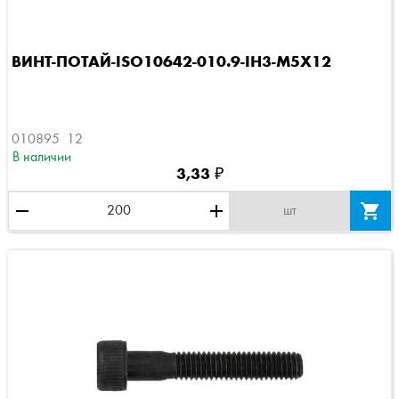
ВИНТ-ПОТАЙ-ISO10642-010.9-IH3-M5X12
010895  12
В наличии
3,33 ₽
remove
add

шт