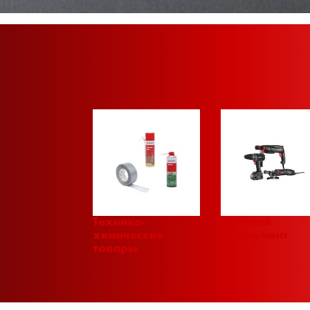
Технико-
Силовой
химические
инструмент
товары