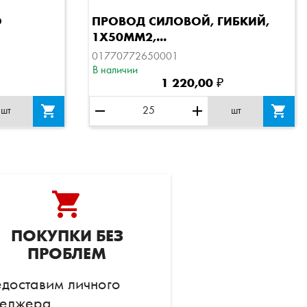
отр
Быстрый просмотр
О
ПРОВОД СИЛОВОЙ, ГИБКИЙ,
1Х50ММ2,...
01770772650001
В наличии
1 220,00 ₽

remove
add

шт
шт
shopping_cart
ПОКУПКИ БЕЗ
ПРОБЛЕМ
доставим личного
еджера