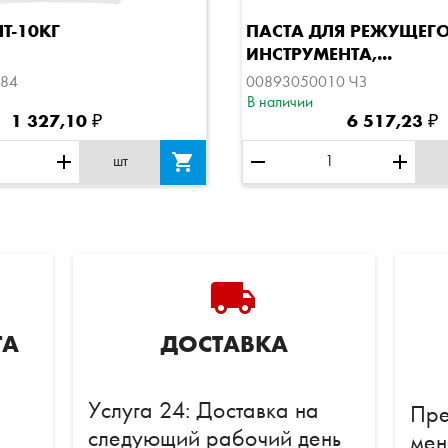
Быстрый просмотр
Быстрый просм
Т-10КГ
ПАСТА ДЛЯ РЕЖУЩЕГ
ИНСТРУМЕНТА,...
84
00893050010 ЧЗ
В наличии
1 327,10 ₽
6 517,23 ₽
add

remove
add
шт
local_shipping
ТА
ДОСТАВКА
Услуга 24: Доставка на
Пре
следующий рабочий день
мен