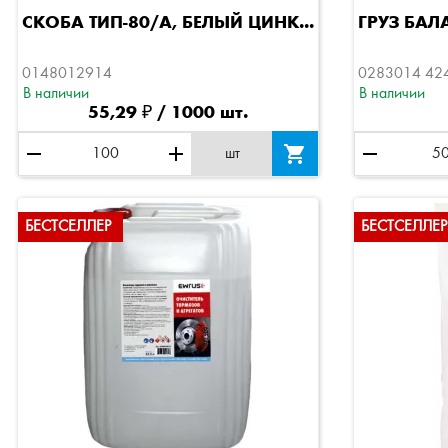
Быстрый просмотр
СКОБА ТИП-80/А, БЕЛЫЙ ЦИНК...
ГРУЗ БАЛ
0148012914
0283014 42
В наличии
В наличии
55,29 ₽ / 1000 шт.
remove
add

remove
шт
БЕСТСЕЛЛЕР
БЕСТСЕЛЛЕР