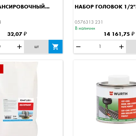
Быстрый просмотр
Быстрый просм
АНСИРОВОЧНЫЙ...
НАБОР ГОЛОВОК 1/2".
4
0576313 231
В наличии
32,07 ₽
14 161,75 ₽
add

remove
add
шт