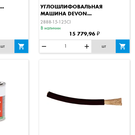
отр
Быстрый просмотр
..
УГЛОШЛИФОВАЛЬНАЯ
МАШИНА DEVON...
2888-15-125CI
В наличии
15 779,96 ₽

remove
add

шт
шт