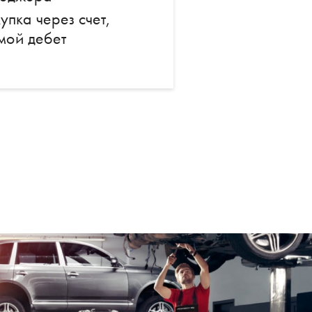
упка через счет,
мой дебет