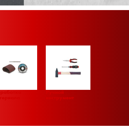
работка
Ручной
териала
инструмент