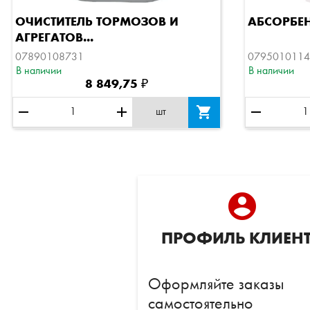
Быстрый просмотр
ОЧИСТИТЕЛЬ ТОРМОЗОВ И
АБСОРБЕН
АГРЕГАТОВ...
07890108731
0795010114
В наличии
В наличии
8 849,75 ₽
remove
add

remove
шт
account_circle
ПРОФИЛЬ КЛИЕН
Оформляйте заказы
самостоятельно