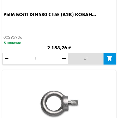
РЫМ-БОЛТ-DIN580-C15E-(A2K)-КОВАН...
00295936
В наличии
2 153,26 ₽
remove
add

шт