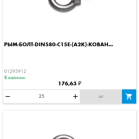
РЫМ-БОЛТ-DIN580-C15E-(A2K)-КОВАН...
01295912
В наличии
176,63 ₽
remove
add

шт