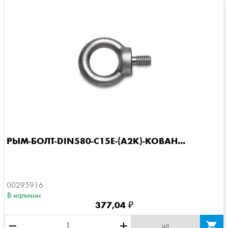
РЫМ-БОЛТ-DIN580-C15E-(A2K)-КОВАН...
00295916
В наличии
377,04 ₽
remove
add

шт