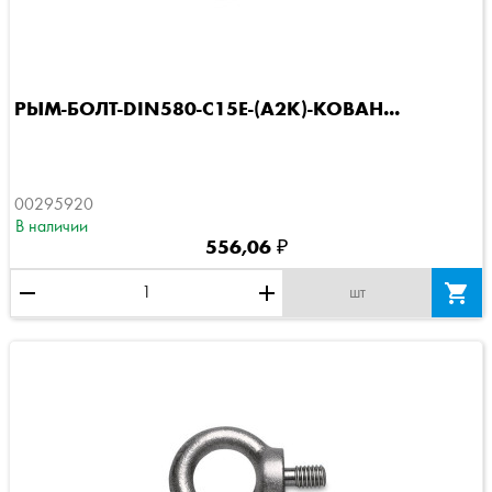
РЫМ-БОЛТ-DIN580-C15E-(A2K)-КОВАН...
00295920
В наличии
556,06 ₽
remove
add

шт