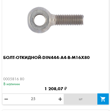
БОЛТ-ОТКИДНОЙ-DIN444-A4-B-M16X80
0005816 80
В наличии
1 208,07 ₽
remove
add

шт