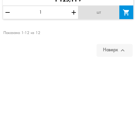
remove
add

шт
Показано 1-12 из 12

Наверх