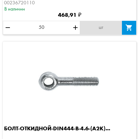
00236720110
В наличии
468,91 ₽
remove
add

шт
БОЛТ-ОТКИДНОЙ-DIN444-B-4.6-(A2K)...