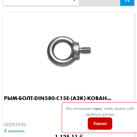
РЫМ-БОЛТ-DIN580-C15E-(A2K)-КОВАН...
Мы используем
куки
, чтобы делать сайт
удобным для вас
Хорошо
00295930
В наличии
1 125,11 ₽