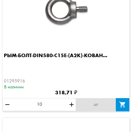
РЫМ-БОЛТ-DIN580-C15E-(A2K)-КОВАН...
01295916
В наличии
318,71 ₽
remove
add

шт