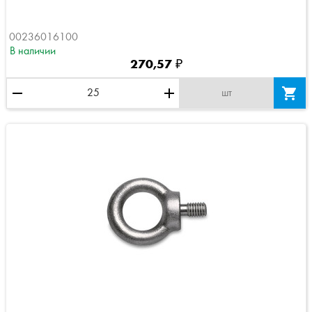
00236016100
В наличии
270,57 ₽
remove
add

шт