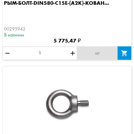
РЫМ-БОЛТ-DIN580-C15E-(A2K)-КОВАН...
00295942
В наличии
5 775,47 ₽
remove
add

шт