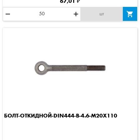
67,01 ₽
remove
add

шт
БОЛТ-ОТКИДНОЙ-DIN444-B-4.6-M20X110