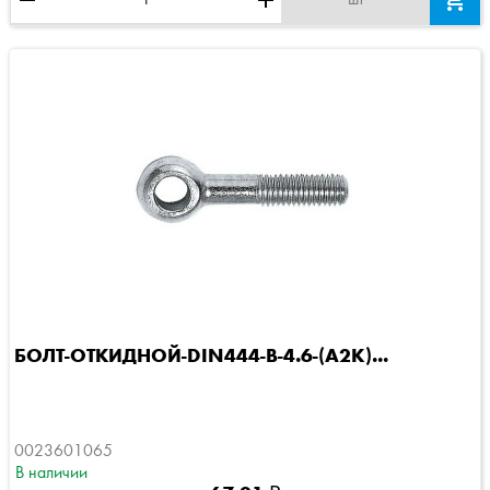
remove
add

шт
БОЛТ-ОТКИДНОЙ-DIN444-B-4.6-(A2K)...
0023601065
В наличии