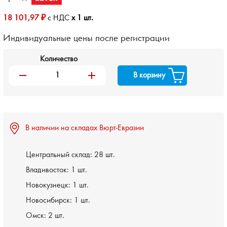
18 101,97 ₽
с НДС
x 1 шт.
Индивидуальные цены после регистрации
Количество
remove
add
В корзину
В наличии на складах Вюрт-Евразии
Центральный склад:
28 шт.
Владивосток:
1 шт.
Новокузнецк:
1 шт.
Новосибирск:
1 шт.
Омск:
2 шт.