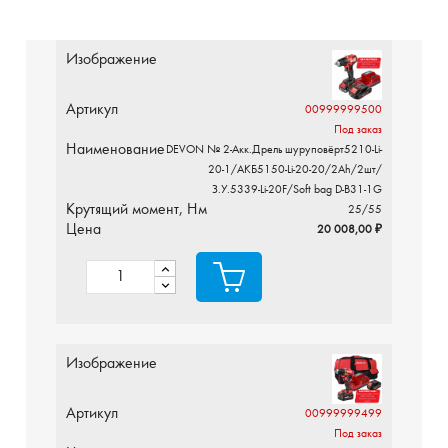
Изображение
Артикул
00999999500
Под заказ
Наименование
DEVON № 2-Акк.Дрель шуруповёрт5210-Li-
20-1/АКБ5150-Li-20-20/2Ah/2шт/
З.У.5339-Li-20F/Soft bag D-B31-1G
Крутящий момент, Нм
25/55
Цена
20 008,00 ₽
Изображение
Артикул
00999999499
Под заказ