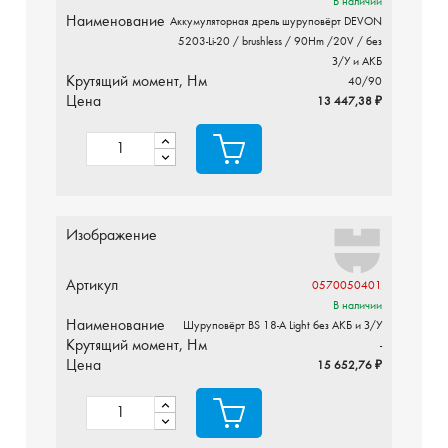
В наличии
Наименование
Аккумуляторная дрель шуруповёрт DEVON
5203-Li-20 / brushless / 90Hm /20V / без
З/У и АКБ
Крутящий момент, Нм
40/90
Цена
13 447,38 ₽
Изображение
Артикул
0570050401
В наличии
Наименование
Шуруповёрт BS 18-A Light без АКБ и З/У
Крутящий момент, Нм
-
Цена
15 652,76 ₽