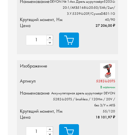
Наименование
DEVON № 1-Акк.Дрель шуруповёрт5203-Li-
20-1/АКБ5168-Li-20-50/5Ah/2шт/
З.У.5339-Li-20F/СумкаD-B31-1G
Крутящий момент, Нм
40/90
Цена
27 206,00 ₽
Изображение
Артикул
5282-Li-20TS
В наличии
Наименование
Аккумуляторная дрель шуруповёрт DEVON
5282-Li-20TS / brushless / 120Hm / 20V /
без З/У и АКБ
Крутящий момент, Нм
55/120
Цена
18 101,97 ₽