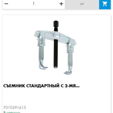
remove
add

шт
СЪЕМНИК СТАНДАРТНЫЙ С 2-МЯ...
7010291615
В наличии