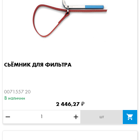
СЬЁМНИК ДЛЯ ФИЛЬТРА
0071557 20
В наличии
2 446,27 ₽
remove
add

шт