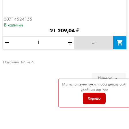
00714524155
В наличии
21 209,04 ₽
remove
add

шт
Показано 1-6 из 6

Наверх
Мы используем
куки
, чтобы делать сайт
удобным для вас
Хорошо