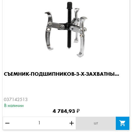
СЪЕМНИК-ПОДШИПНИКОВ-3-Х-ЗАХВАТНЫ...
037142513
В наличии
4 784,93 ₽
remove
add

шт