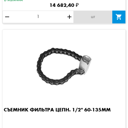
14 682,40 ₽
remove
add

шт
СЪЕМНИК ФИЛЬТРА ЦЕПН. 1/2" 60-135MM