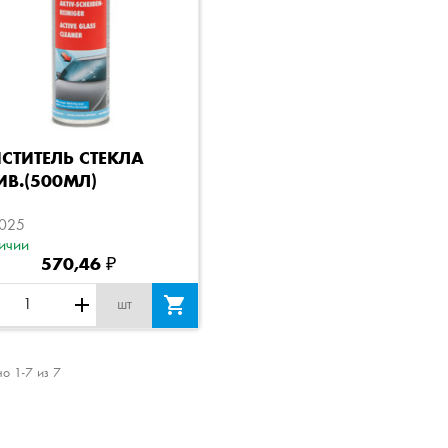
Быстрый просмотр
СТИТЕЛЬ СТЕКЛА
ИВ.(500МЛ)
025
ичии
570,46 ₽
add

шт
о 1-7 из 7