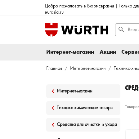
Добро пожаловать в Вюрт-Евразия | Только д
eurasia.ru
search
Интернет-магазин
Акции
Сервис
Главная
Интернет-магазин
Технико-хим
СРЕД
keyboard_arrow_left
Интернет-магазин
keyboard_arrow_left
Товаров
Технико-химические товары
keyboard_arrow_left
Средства для очистки и ухода