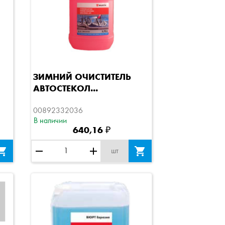
Быстрый просмотр
ЗИМНИЙ ОЧИСТИТЕЛЬ
АВТОСТЕКОЛ...
00892332036
В наличии
640,16 ₽

remove
add

шт