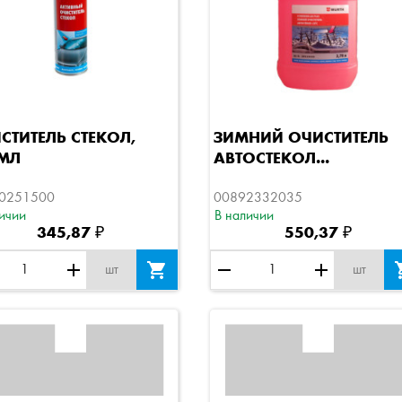
Быстрый просмотр
Быстрый просмотр
СТИТЕЛЬ СТЕКОЛ,
ЗИМНИЙ ОЧИСТИТЕЛЬ
МЛ
АВТОСТЕКОЛ...
0251500
00892332035
ичии
В наличии
345,87 ₽
550,37 ₽
add

remove
add
шт
шт