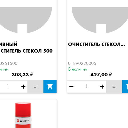
Быстрый просмотр
Быстрый просмотр
ИВНЫЙ
ОЧИСТИТЕЛЬ СТЕКОЛ...
СТИТЕЛЬ СТЕКОЛ 500
0251500
01890220005
ичии
В наличии
303,33 ₽
427,00 ₽
add

remove
add
шт
шт