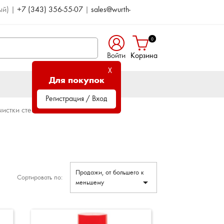
ый)
|
+7 (343) 356-55-07
|
sales@wurth-
0
Войти
Корзина
X
Для покупок
Регистрация / Вход
чистки стекол
Продажи, от большего к
Сортировать по:

меньшему