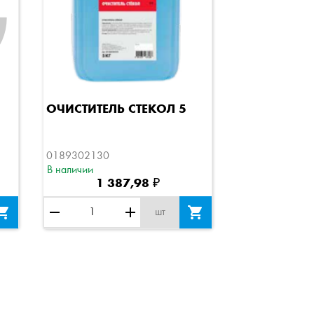
Быстрый просмотр
ОЧИСТИТЕЛЬ СТЕКОЛ 5
0189302130
В наличии
1 387,98 ₽

remove
add

шт