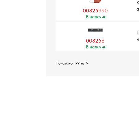
К
00825990
В наличии
П
н
008256
В наличии
Показано 1-9 из 9