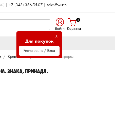
ый)
|
+7 (343) 356-55-07
|
sales@wurth-
0
Войти
Корзина
X
Для покупок
Регистрация / Вход
и
Крепеж номерного знака
Быстрораз.
М. ЗНАКА, ПРИНАДЛ.