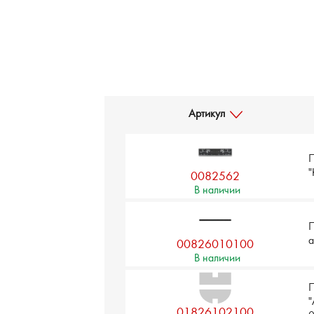
Артикул
П
"
0082562
В наличии
П
00826010100
В наличии
П
"
01826102100