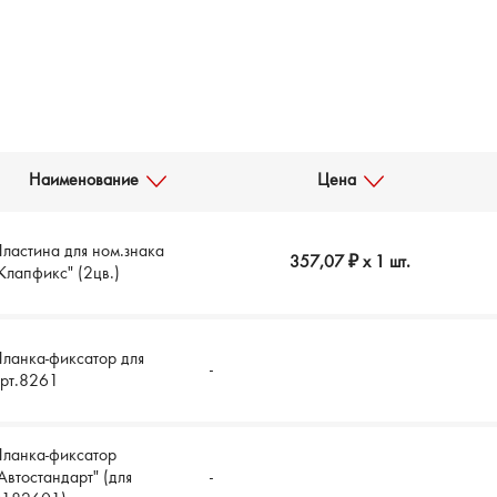
Наименование
Цена
ластина для ном.знака
357,07 ₽
x 1 шт.
Клапфикс" (2цв.)
ланка-фиксатор для
-
арт.8261
ланка-фиксатор
Автостандарт" (для
-