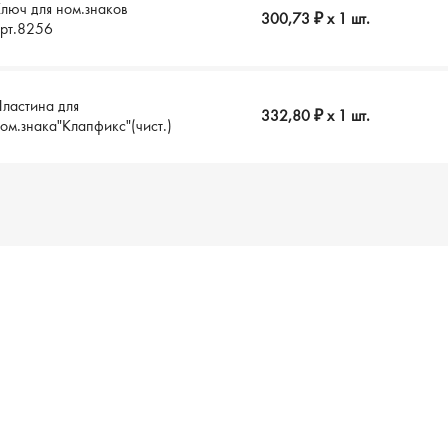
люч для ном.знаков
300,73 ₽
x 1 шт.
арт.8256
ластина для
332,80 ₽
x 1 шт.
ом.знака"Клапфикс"(чист.)