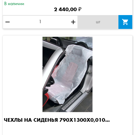
В наличии
2 440,00 ₽
remove
add

шт
ЧЕХЛЫ НА СИДЕНЬЯ 790Х1300Х0,010...