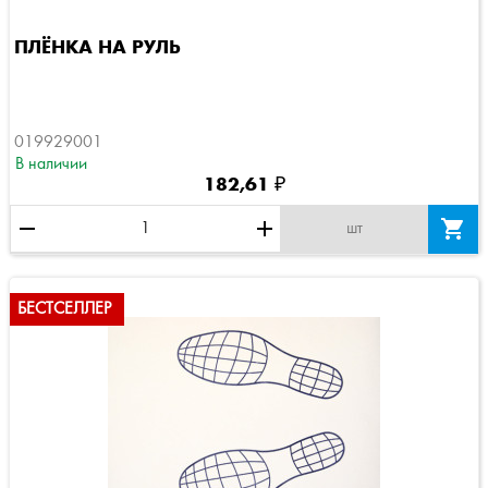
ПЛЁНКА НА РУЛЬ
019929001
В наличии
182,61 ₽
remove
add

шт
БЕСТСЕЛЛЕР