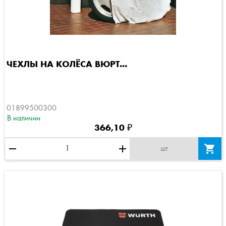
ЧЕХЛЫ НА КОЛЁСА ВЮРТ...
01899500300
В наличии
366,10 ₽
remove
add

шт