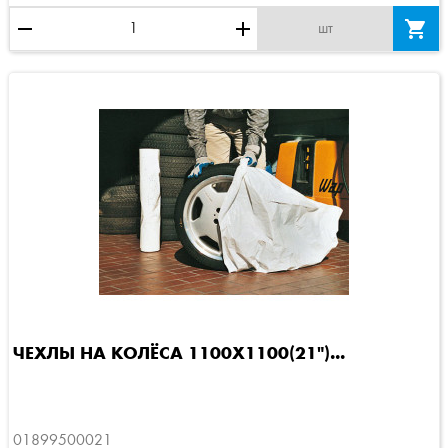
remove
add

шт
ЧЕХЛЫ НА КОЛЁСА 1100Х1100(21")...
01899500021