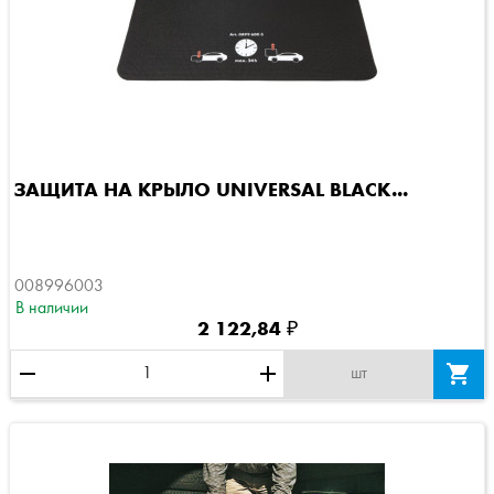
ЗАЩИТА НА КРЫЛО UNIVERSAL BLACK...
008996003
В наличии
2 122,84 ₽
remove
add

шт