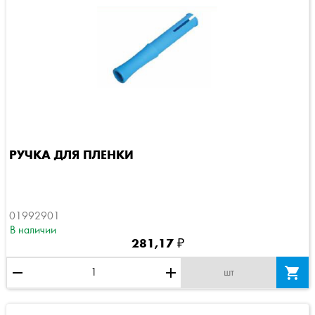
РУЧКА ДЛЯ ПЛЕНКИ
01992901
В наличии
281,17 ₽
remove
add

шт