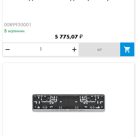
0089950001
В наличии
5 775,07 ₽
remove
add

шт