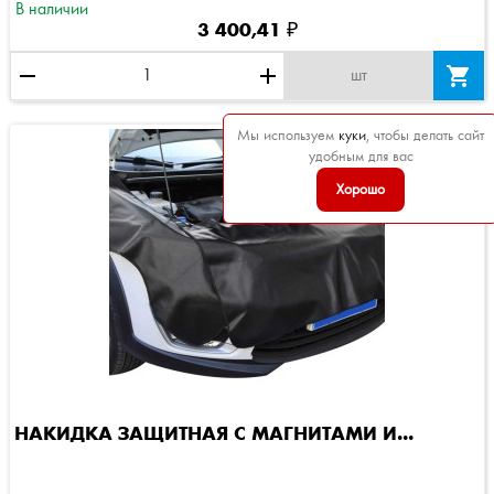
В наличии
3 400,41 ₽
remove
add

шт
Мы используем
куки
, чтобы делать сайт
удобным для вас
Хорошо
НАКИДКА ЗАЩИТНАЯ С МАГНИТАМИ И...