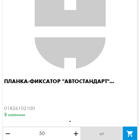
ПЛАНКА-ФИКСАТОР "АВТОСТАНДАРТ"...
01826102100
В наличии
-
remove
add

шт