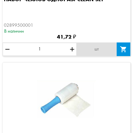
02899500001
В наличии
41,72 ₽
remove
add

шт