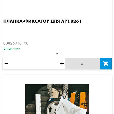
ПЛАНКА-ФИКСАТОР ДЛЯ АРТ.8261
00826010100
В наличии
-
remove
add

шт