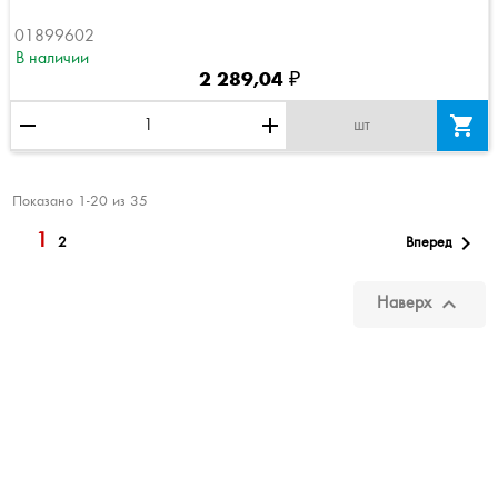
01899602
В наличии
2 289,04 ₽
remove
add

шт
Показано 1-20 из 35
1

Вперед
2

Наверх