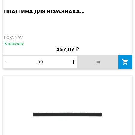
ПЛАСТИНА ДЛЯ НОМ.ЗНАКА...
0082562
В наличии
357,07 ₽
remove
add

шт