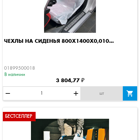
ЧЕХЛЫ НА СИДЕНЬЯ 800Х1400Х0,010...
01899500018
В наличии
3 804,77 ₽
remove
add

шт
БЕСТСЕЛЛЕР