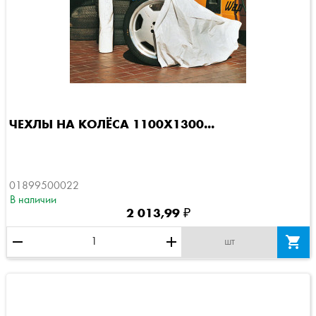
ЧЕХЛЫ НА КОЛЁСА 1100Х1300...
01899500022
В наличии
2 013,99 ₽
remove
add

шт