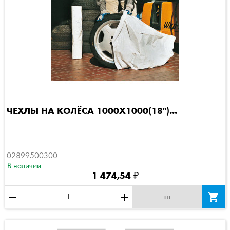
ЧЕХЛЫ НА КОЛЁСА 1000Х1000(18")...
02899500300
В наличии
1 474,54 ₽
remove
add

шт