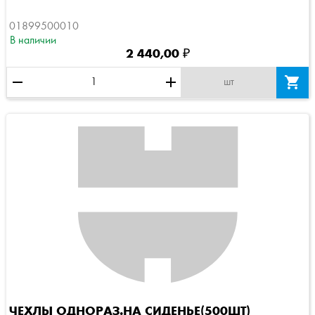
01899500010
В наличии
2 440,00 ₽
remove
add

шт
ЧЕХЛЫ ОДНОРАЗ.НА СИДЕНЬЕ(500ШТ)