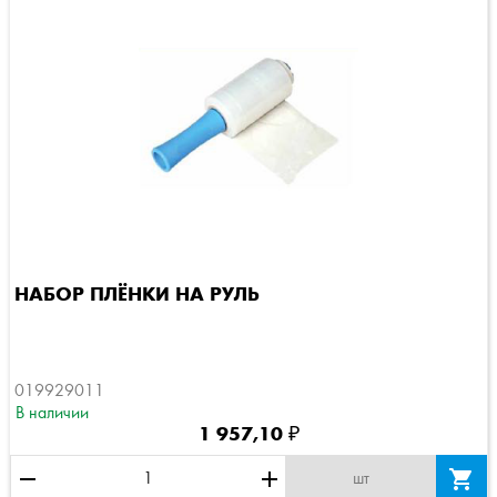
НАБОР ПЛЁНКИ НА РУЛЬ
019929011
В наличии
1 957,10 ₽
remove
add

шт