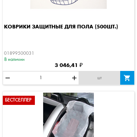
КОВРИКИ ЗАЩИТНЫЕ ДЛЯ ПОЛА (500ШТ.)
01899500031
В наличии
3 046,41 ₽
remove
add

шт
БЕСТСЕЛЛЕР