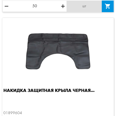
remove
add

шт
НАКИДКА ЗАЩИТНАЯ КРЫЛА ЧЕРНАЯ...
01899604