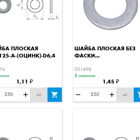
Быстрый просмотр
Быстрый просмотр
БА ПЛОСКАЯ
ШАЙБА ПЛОСКАЯ БЕЗ
125-A-(ОЦИНК)-D6,4
ФАСКИ...
76
051498
ичии
В наличии
1,11 ₽
1,45 ₽
add

remove
add
шт
шт