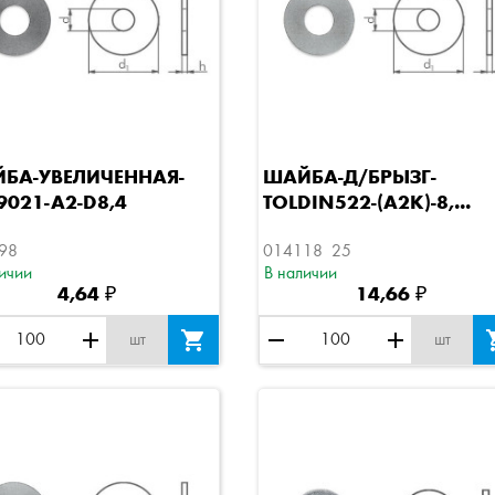
Быстрый просмотр
Быстрый просмотр
БА-УВЕЛИЧЕННАЯ-
ШАЙБА-Д/БРЫЗГ-
9021-A2-D8,4
TOLDIN522-(A2K)-8,...
98
014118  25
ичии
В наличии
4,64 ₽
14,66 ₽
add

remove
add
шт
шт