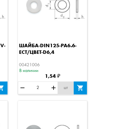
Быстрый просмотр
V-
ШАЙБА-DIN125-PA6.6-
ЕСТ/ЦВЕТ-D6,4
00421006
В наличии
1,54 ₽

remove
add

шт