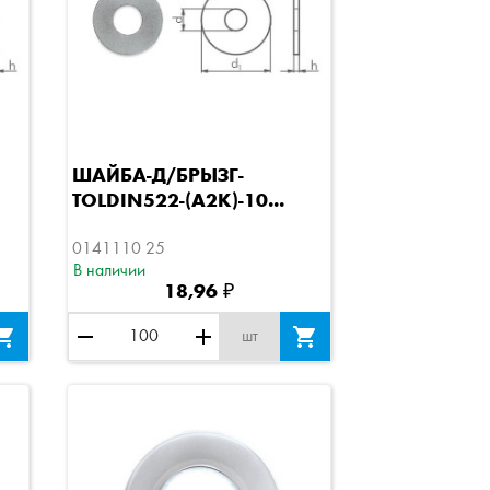
Быстрый просмотр
ШАЙБА-Д/БРЫЗГ-
TOLDIN522-(A2K)-10...
0141110 25
В наличии
18,96 ₽

remove
add

шт