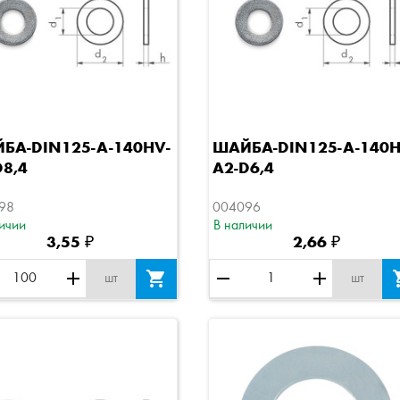
Быстрый просмотр
Быстрый просмотр
БА-DIN125-A-140HV-
ШАЙБА-DIN125-A-140H
D8,4
A2-D6,4
98
004096
ичии
В наличии
3,55 ₽
2,66 ₽
add

remove
add
шт
шт