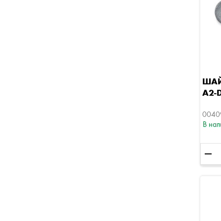
ШАЙ
A2-
0040
В нал
remove