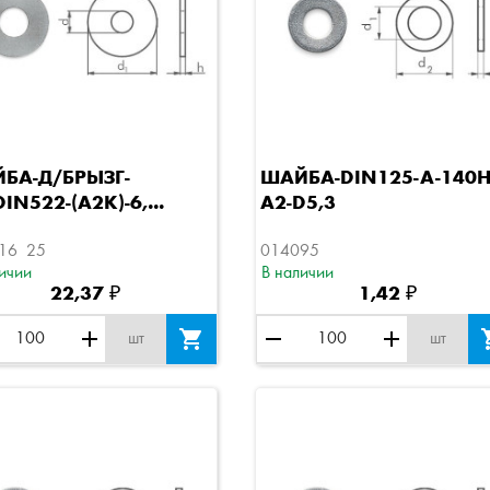
Быстрый просмотр
Быстрый просмотр
БА-Д/БРЫЗГ-
ШАЙБА-DIN125-A-140H
IN522-(A2K)-6,...
A2-D5,3
16  25
014095
ичии
В наличии
22,37 ₽
1,42 ₽
add

remove
add
шт
шт