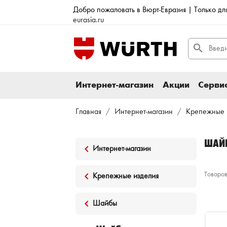
Добро пожаловать в Вюрт-Евразия | Только д
eurasia.ru
search
Интернет-магазин
Акции
Сервис
Главная
Интернет-магазин
Крепежные 
ШАЙ
keyboard_arrow_left
Интернет-магазин
keyboard_arrow_left
Товаров
Крепежные изделия
keyboard_arrow_left
Шайбы