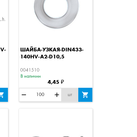
Быстрый просмотр
V-
ШАЙБА-УЗКАЯ-DIN433-
140HV-A2-D10,5
0041510
В наличии
4,45 ₽

remove
add

шт