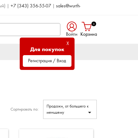
ый)
|
+7 (343) 356-55-07
|
sales@wurth-
0
Войти
Корзина
X
Для покупок
Регистрация / Вход
Продажи, от большего к
Сортировать по:

меньшему