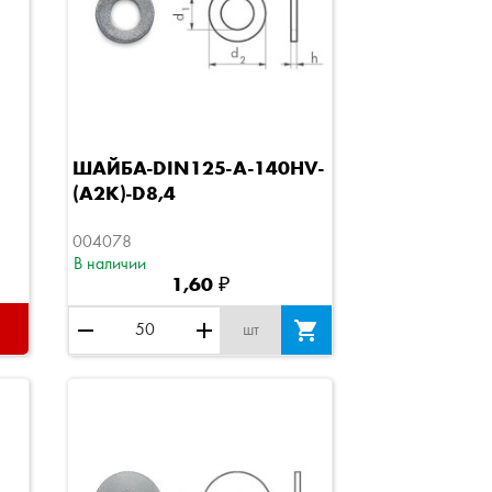
Быстрый просмотр
ШАЙБА-DIN125-A-140HV-
(A2K)-D8,4
004078
В наличии
1,60 ₽
remove
add

шт