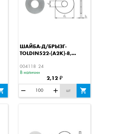
Быстрый просмотр
ШАЙБА-Д/БРЫЗГ-
TOLDIN522-(A2K)-8,...
004118  24
В наличии
2,12 ₽

remove
add

шт