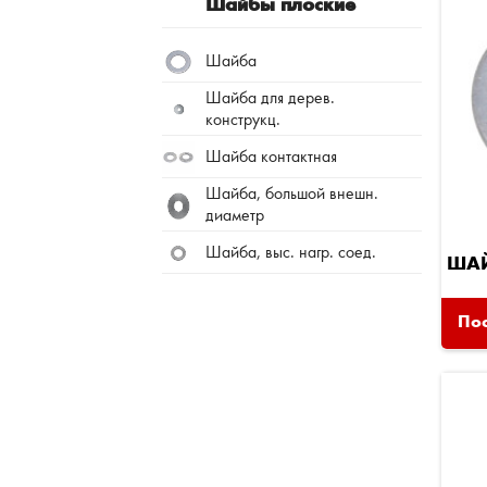
Шайбы плоские
Шайба
Шайба для дерев.
конструкц.
Шайба контактная
Шайба, большой внешн.
диаметр
Шайба, выс. нагр. соед.
ША
Пос