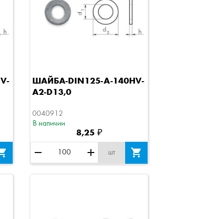
Быстрый просмотр
V-
ШАЙБА-DIN125-A-140HV-
A2-D13,0
0040912
В наличии
8,25 ₽

remove
add

шт