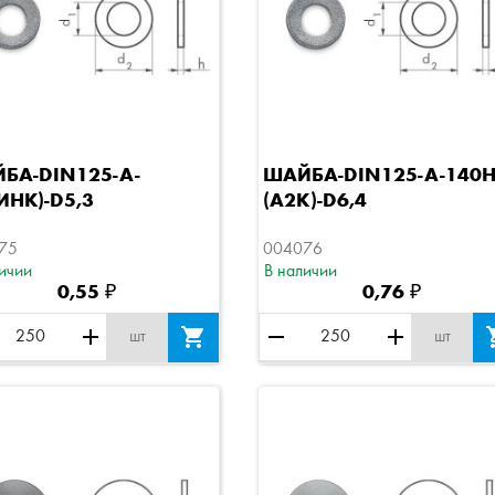
Быстрый просмотр
Быстрый просмотр
БА-DIN125-A-
ШАЙБА-DIN125-A-140H
ИНК)-D5,3
(A2K)-D6,4
75
004076
ичии
В наличии
0,55 ₽
0,76 ₽
add

remove
add
шт
шт