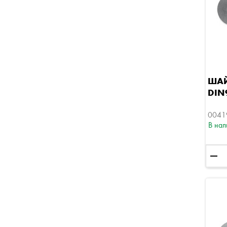
ШАЙ
DIN
0041
В нал
remove