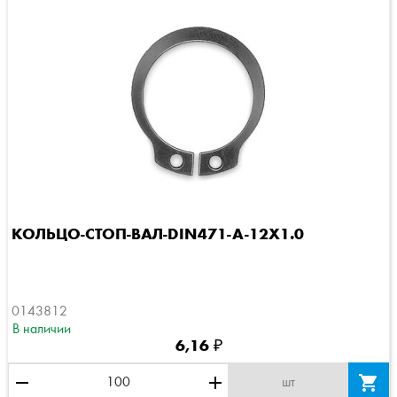
КОЛЬЦО-СТОП-ВАЛ-DIN471-A-12X1.0
0143812
В наличии
6,16 ₽
remove
add

шт