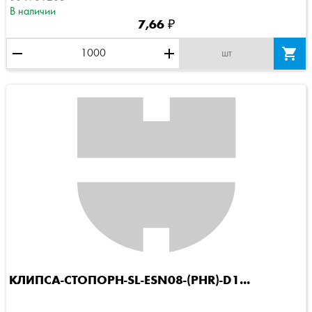
В наличии
7,66 ₽
remove
add

шт
КЛИПСА-СТОПОРН-SL-ESN08-(PHR)-D1...