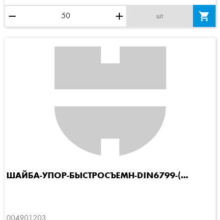
remove
add

шт
ШАЙБА-УПОР-БЫСТРОСЪЕМН-DIN6799-(...
004901203