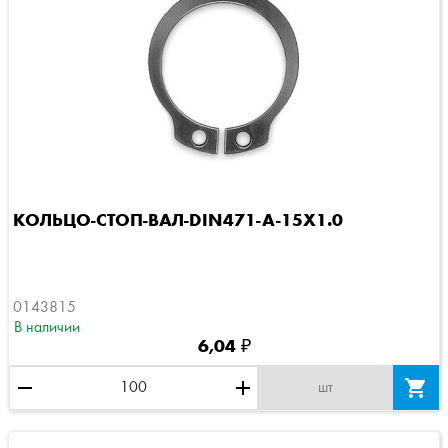
КОЛЬЦО-СТОП-ВАЛ-DIN471-A-15X1.0
0143815
В наличии
6,04 ₽
remove
add

шт