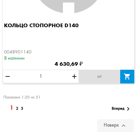
КОЛЬЦО СТОПОРНОЕ D140
0048901140
В наличии
4 630,69 ₽
remove
add

шт
Показано 1-20 из 51
1

Вперед
2
3

Наверх