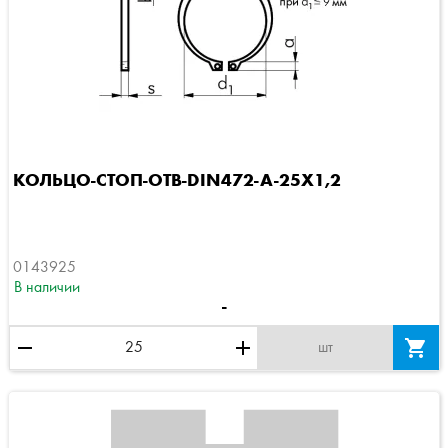
КОЛЬЦО-СТОП-ОТВ-DIN472-A-25X1,2
0143925
В наличии
-
remove
add

шт