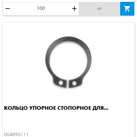
remove
add

шт
КОЛЬЦО УПОРНОЕ СТОПОРНОЕ ДЛЯ...
004890111