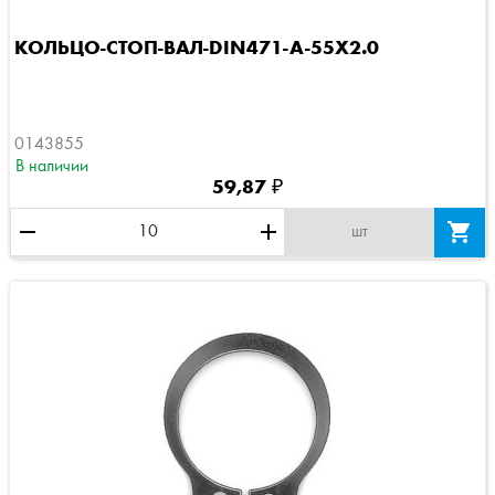
КОЛЬЦО-СТОП-ВАЛ-DIN471-A-55X2.0
0143855
В наличии
59,87 ₽
remove
add

шт