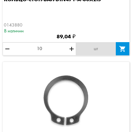
0143880
В наличии
89,04 ₽
remove
add

шт