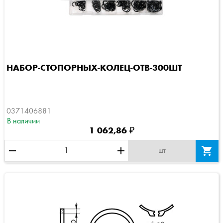
НАБОР-СТОПОРНЫХ-КОЛЕЦ-ОТВ-300ШТ
0371406881
В наличии
1 062,86 ₽
remove
add

шт