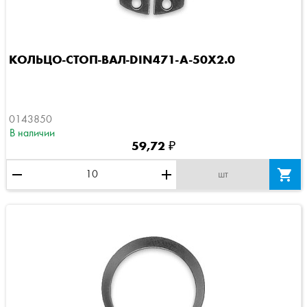
КОЛЬЦО-СТОП-ВАЛ-DIN471-A-50X2.0
0143850
В наличии
59,72 ₽
remove
add

шт