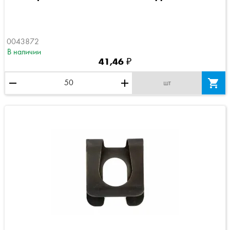
0043872
В наличии
41,46 ₽
remove
add

шт