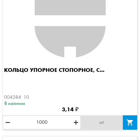
КОЛЬЦО УПОРНОЕ СТОПОРНОЕ, С...
004384  10
В наличии
3,14 ₽
remove
add

шт