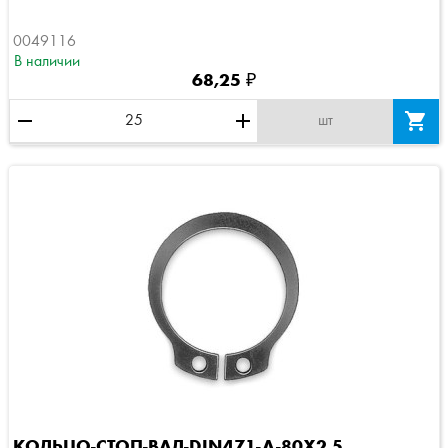
0049116
В наличии
68,25 ₽
remove
add

шт
КОЛЬЦО-СТОП-ВАЛ-DIN471-A-80X2.5