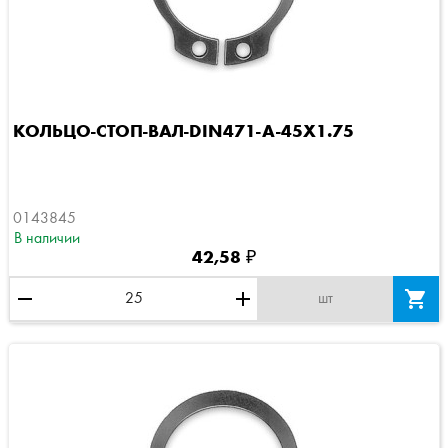
КОЛЬЦО-СТОП-ВАЛ-DIN471-A-45X1.75
0143845
В наличии
42,58 ₽
remove
add

шт