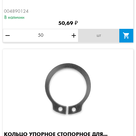
004890124
В наличии
50,69 ₽
remove
add

шт
КОЛЬЦО УПОРНОЕ СТОПОРНОЕ ДЛЯ...