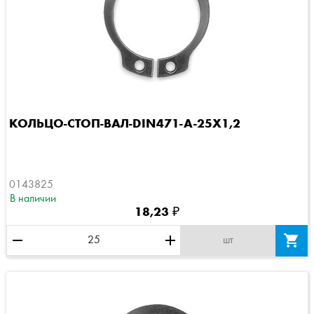
КОЛЬЦО-СТОП-ВАЛ-DIN471-A-25X1,2
0143825
В наличии
18,23 ₽
remove
add

шт