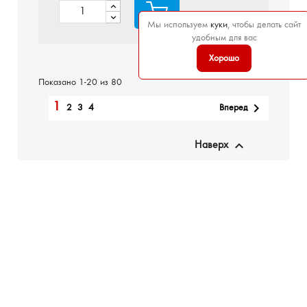
Мы используем
куки
, чтобы делать сайт
удобным для вас
Хорошо
Показано 1-20 из 80
1

Вперед
2
3
4

Наверх