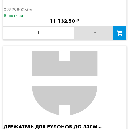
02899800606
В наличии
11 132,50 ₽
remove
add

шт
ДЕРЖАТЕЛЬ ДЛЯ РУЛОНОВ ДО 33СМ...