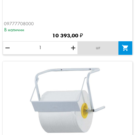
09777708000
В наличии
10 393,00 ₽
remove
add

шт