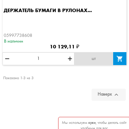
ДЕРЖАТЕЛЬ БУМАГИ В РУЛОНАХ...
05997738608
В наличии
10 129,11 ₽
remove
add

шт
Показано 1-3 из 3

Наверх
Мы используем
куки
, чтобы делать сайт
удобным для вас