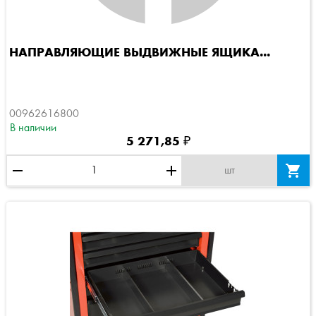
НАПРАВЛЯЮЩИЕ ВЫДВИЖНЫЕ ЯЩИКА...
00962616800
В наличии
5 271,85 ₽
remove
add

шт