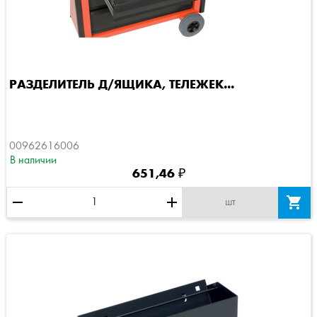
РАЗДЕЛИТЕЛЬ Д/ЯЩИКА, ТЕЛЕЖЕК...
00962616006
В наличии
651,46 ₽
remove
add

шт