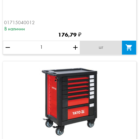
01715040012
В наличии
176,79 ₽
remove
add

шт