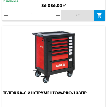
В наличии
86 086,03 ₽
remove
add

шт
ТЕЛЕЖКА-С ИНСТРУМЕНТОМ-PRO-133ПР