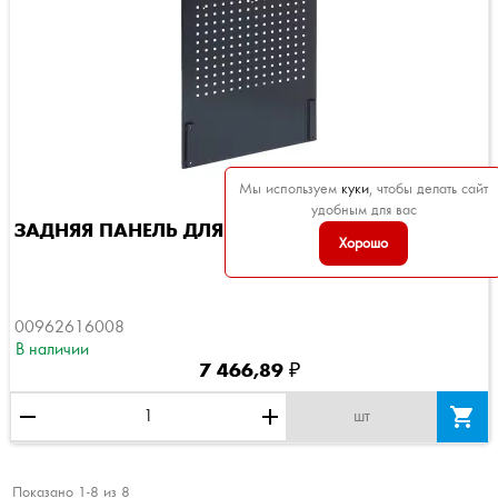
Мы используем
куки
, чтобы делать сайт
удобным для вас
ЗАДНЯЯ ПАНЕЛЬ ДЛЯ ТЕЛЕЖЕК...
Хорошо
00962616008
В наличии
7 466,89 ₽
remove
add

шт
Показано 1-8 из 8