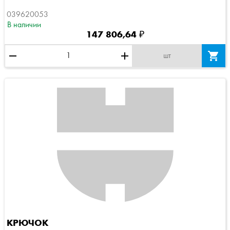
039620053
В наличии
147 806,64 ₽
remove
add

шт
КРЮЧОК