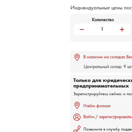
Индивидуальные цены пос
Количество
remove
add
В наличии на складах Вю
Центральный склад:
9 шт
Только для юридическ
предпринимательных
Зарегистрируйтесь сейчас и по
Найти филиал
Войти / зарегистрировать
Позвоните в службу подд