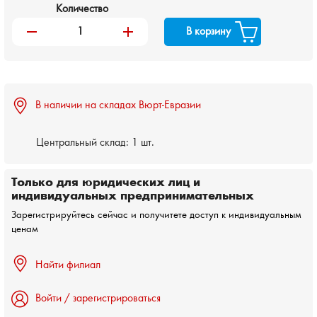
Количество
remove
add
В корзину
В наличии на складах Вюрт-Евразии
Центральный склад:
1 шт.
Только для юридических лиц и
индивидуальных предпринимательных
Зарегистрируйтесь сейчас и получитете доступ к индивидуальным
ценам
Найти филиал
Войти / зарегистрироваться