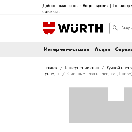
Добро пожаловать в Вюрт-Евразия | Только д
eurasia.ru
search
Интернет-магазин
Акции
Сервис
Главная
Интернет-магазин
Ручной инст
принадл.
Сменные ножки-насадки (1 пара