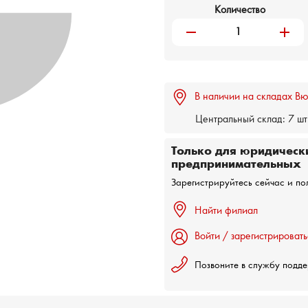
Количество
remove
add
В наличии на складах Вю
Центральный склад:
7 шт
Только для юридическ
предпринимательных
Зарегистрируйтесь сейчас и по
Найти филиал
Войти / зарегистрировать
Позвоните в службу подд