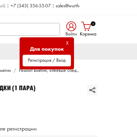
ый)
|
+7 (343) 356-55-07
|
sales@wurth-
0
Войти
Корзина
X
Для покупок
Регистрация / Вход
вмятин
Ремонт вмятин, клеевые соед.,
КИ (1 ПАРА)
ле регистрации