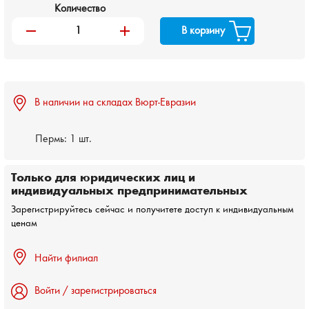
Количество
remove
add
В корзину
В наличии на складах Вюрт-Евразии
Пермь:
1 шт.
Только для юридических лиц и
индивидуальных предпринимательных
Зарегистрируйтесь сейчас и получитете доступ к индивидуальным
ценам
Найти филиал
Войти / зарегистрироваться