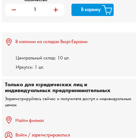
remove
add
В корзину
В наличии на складах Вюрт-Евразии
Центральный склад:
10 шт.
Иркутск:
1 шт.
Только для юридических лиц и
индивидуальных предпринимательных
Зарегистрируйтесь сейчас и получитете доступ к индивидуальным
ценам
Найти филиал
Войти / зарегистрироваться