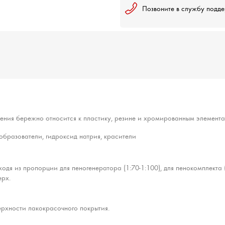
Позвоните в службу подд
ния бережно относится к пластику, резине и хромированным элемент
образователи, гидроксид натрия, красители
дя из пропорции для пеногенератора (1:70-1:100), для пенокомплекта (
ерх.
ерхности лакокрасочного покрытия.