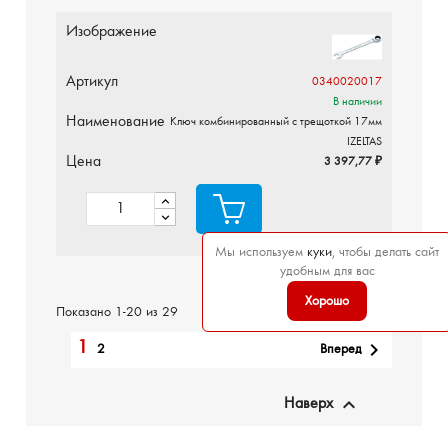
Изображение
Артикул
0340020017
В наличии
Наименование
Ключ комбинированный с трещоткой 17мм
IZELTAS
Цена
3 397,77 ₽
Мы используем
куки
, чтобы делать сайт
удобным для вас
Хорошо
Показано 1-20 из 29
1

Вперед
2

Наверх