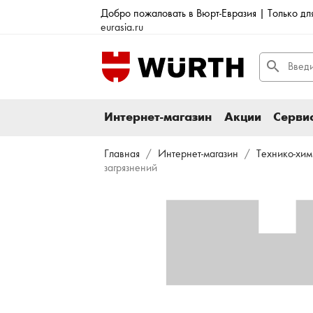
Добро пожаловать в Вюрт-Евразия | Только д
eurasia.ru
search
Интернет-магазин
Акции
Сервис
Главная
Интернет-магазин
Технико-хим
загрязнений