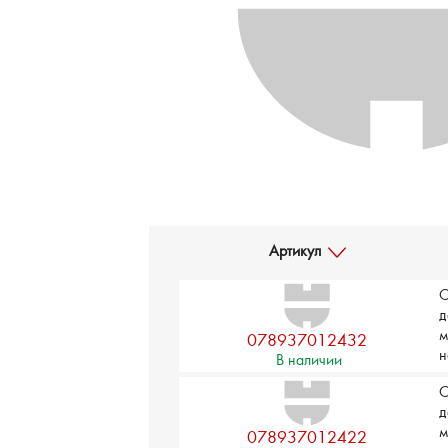
Артикул
С
д
м
078937012432
н
В наличии
С
д
м
078937012422