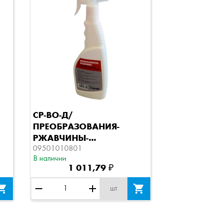
Быстрый просмотр
СР-ВО-Д/
ПРЕОБРАЗОВАНИЯ-
РЖАВЧИНЫ-...
09501010801
В наличии
1 011,79 ₽

remove
add

шт