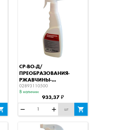
Быстрый просмотр
СР-ВО-Д/
ПРЕОБРАЗОВАНИЯ-
РЖАВЧИНЫ-...
02893110500
В наличии
933,37 ₽

remove
add

шт