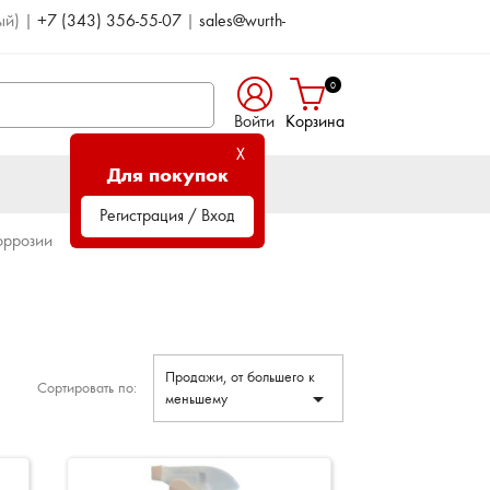
ый)
|
+7 (343) 356-55-07
|
sales@wurth-
0
Войти
Корзина
X
Для покупок
Регистрация / Вход
оррозии
Продажи, от большего к
Сортировать по:

меньшему