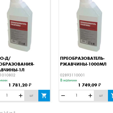
Быстрый просмотр
Быстрый просмотр
ВО-Д/
ПРЕОБРАЗОВАТЕЛЬ-
ОБРАЗОВАНИЯ-
РЖАВЧИНЫ-1000МЛ
ВЧИНЫ-1Л
1010802
02893110001
ичии
В наличии
1 781,20 ₽
1 749,09 ₽
add

remove
add
шт
шт
о 1-5 из 5