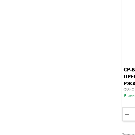
СР-
ПРЕ
РЖА
0950
В нал
remove
Показан