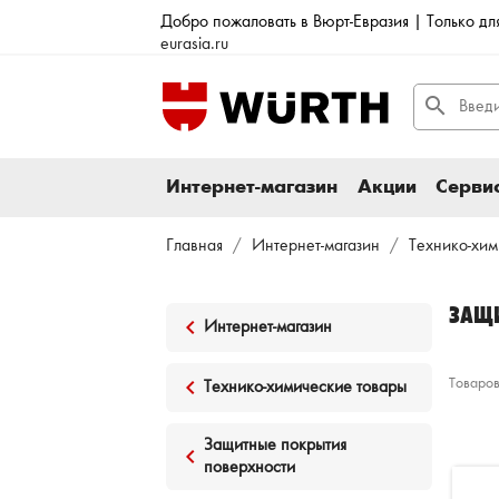
Добро пожаловать в Вюрт-Евразия | Только д
eurasia.ru
search
Интернет-магазин
Акции
Сервис
Главная
Интернет-магазин
Технико-хим
ЗАЩИ
keyboard_arrow_left
Интернет-магазин
keyboard_arrow_left
Товаров
Технико-химические товары
Защитные покрытия
keyboard_arrow_left
поверхности