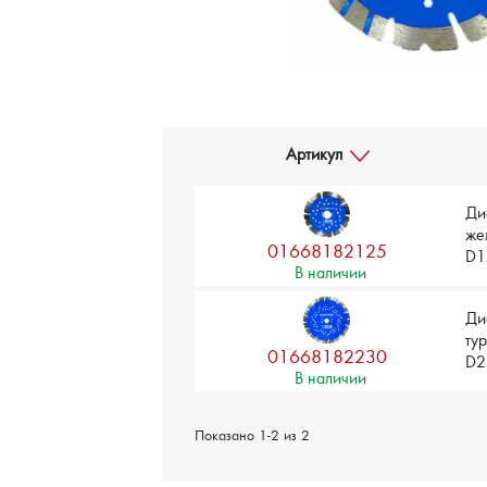
Артикул
Ди
же
01668182125
D1
В наличии
Ди
ту
01668182230
D2
В наличии
Показано 1-2 из 2