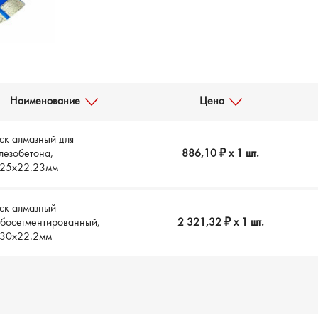
Наименование
Цена
ск алмазный для
лезобетона,
886,10 ₽
x 1 шт.
25х22.23мм
ск алмазный
рбосегментированный,
2 321,32 ₽
x 1 шт.
30х22.2мм