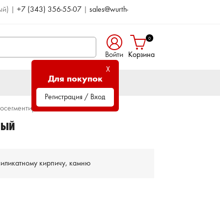
ый)
|
+7 (343) 356-55-07
|
sales@wurth-
0
Войти
Корзина
X
Для покупок
Регистрация / Вход
босегментированный
НЫЙ
силикатному кирпичу, камню