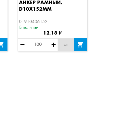
Быстрый просмотр
АНКЕР РАМНЫЙ,
D10Х152ММ
01910436152
В наличии
12,18 ₽

remove
add

шт