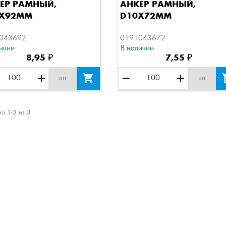
Быстрый просмотр
Быстрый просмотр
ЕР РАМНЫЙ,
АНКЕР РАМНЫЙ,
0Х92ММ
D10Х72ММ
043692
0191043672
ичии
В наличии
8,95 ₽
7,55 ₽
add

remove
add
шт
шт
о 1-3 из 3