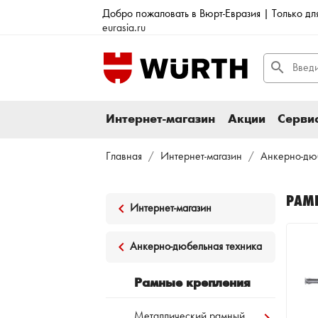
Добро пожаловать в Вюрт-Евразия | Только д
eurasia.ru
search
Интернет-магазин
Акции
Сервис
Главная
Интернет-магазин
Анкерно-дю
РАМ
keyboard_arrow_left
Интернет-магазин
keyboard_arrow_left
Анкерно-дюбельная техника
Рамные крепления
keyboard_arrow_right
Металлический рамный