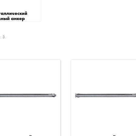
аллический
ный анкер
: 3.