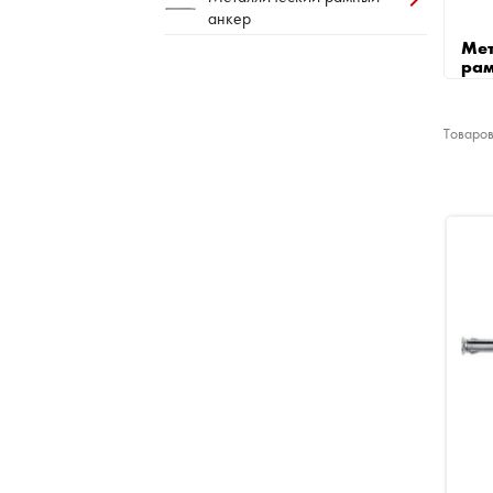
анкер
Мет
рам
Товаров