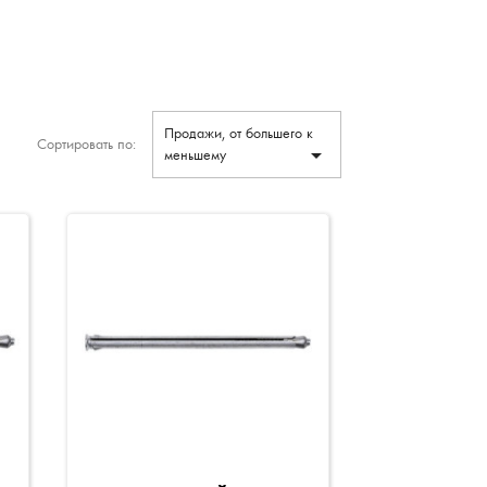
Продажи, от большего к
Сортировать по:

меньшему