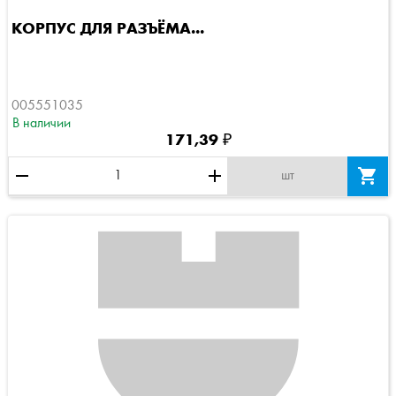
КОРПУС ДЛЯ РАЗЪЁМА...
005551035
В наличии
171,39 ₽
remove
add

шт