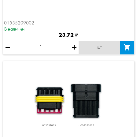
01555209002
В наличии
23,72 ₽
remove
add

шт