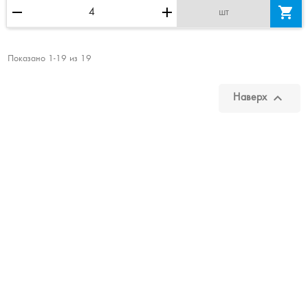
remove
add

шт
Показано 1-19 из 19

Наверх