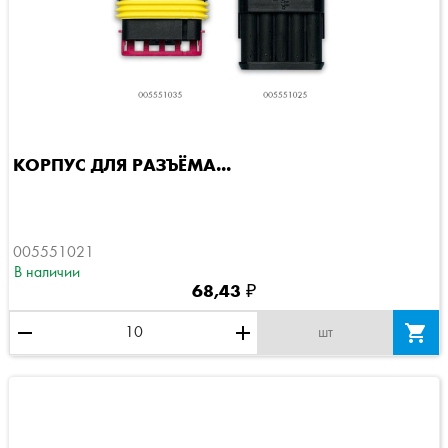
КОРПУС ДЛЯ РАЗЪЁМА...
005551021
В наличии
68,43 ₽
remove
add

шт