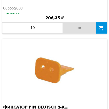
0055520031
В наличии
206,35 ₽
remove
add

шт
ФИКСАТОР PIN DEUTSCH 2-Х...