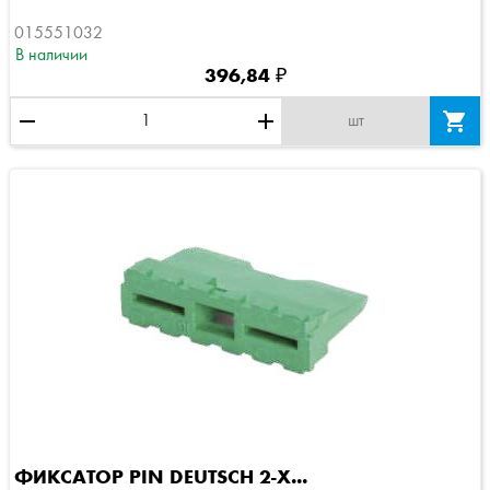
015551032
В наличии
396,84 ₽
remove
add

шт
ФИКСАТОР PIN DEUTSCH 2-Х...