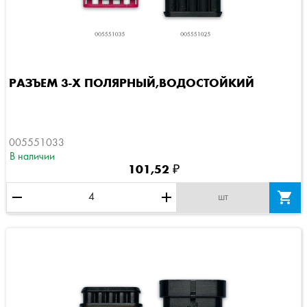
РАЗЪЕМ 3-Х ПОЛЯРНЫЙ,ВОДОСТОЙКИЙ
005551033
В наличии
101,52 ₽
remove
add

шт