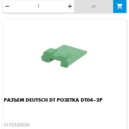
remove
add

шт
РАЗЪЕМ DEUTSCH DT РОЗЕТКА DT04–2P
0155520020