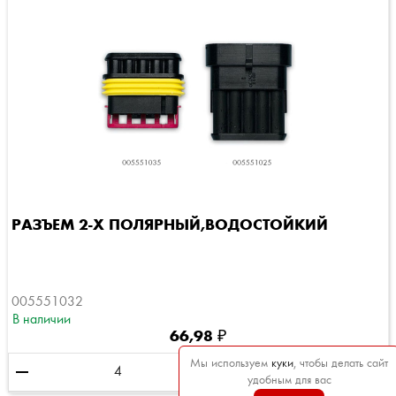
РАЗЪЕМ 2-Х ПОЛЯРНЫЙ,ВОДОСТОЙКИЙ
005551032
В наличии
66,98 ₽
Мы используем
куки
, чтобы делать сайт
remove
add

шт
удобным для вас