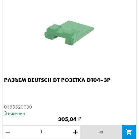
РАЗЪЕМ DEUTSCH DT РОЗЕТКА DT04–3P
0155520030
В наличии
305,04 ₽
remove
add

шт