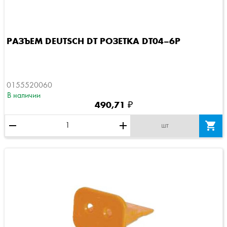
РАЗЪЕМ DEUTSCH DT РОЗЕТКА DT04–6P
0155520060
В наличии
490,71 ₽
remove
add

шт