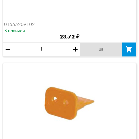
01555209102
В наличии
23,72 ₽
remove
add

шт