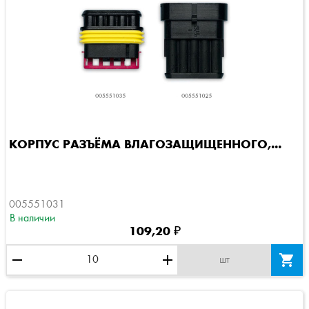
КОРПУС РАЗЪЁМА ВЛАГОЗАЩИЩЕННОГО,...
005551031
В наличии
109,20 ₽
remove
add

шт