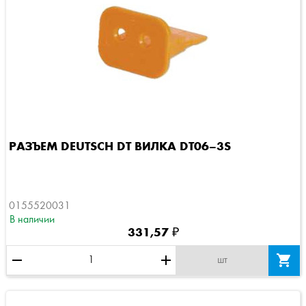
РАЗЪЕМ DEUTSCH DT ВИЛКА DT06–3S
0155520031
В наличии
331,57 ₽
remove
add

шт