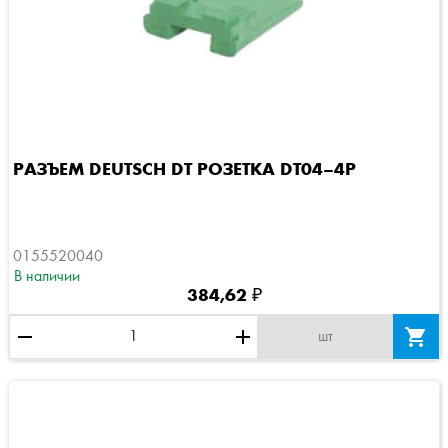
РАЗЪЕМ DEUTSCH DT РОЗЕТКА DT04–4P
0155520040
В наличии
384,62 ₽
remove
add

шт