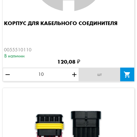
КОРПУС ДЛЯ КАБЕЛЬНОГО СОЕДИНИТЕЛЯ
0055510110
В наличии
120,08 ₽
remove
add

шт