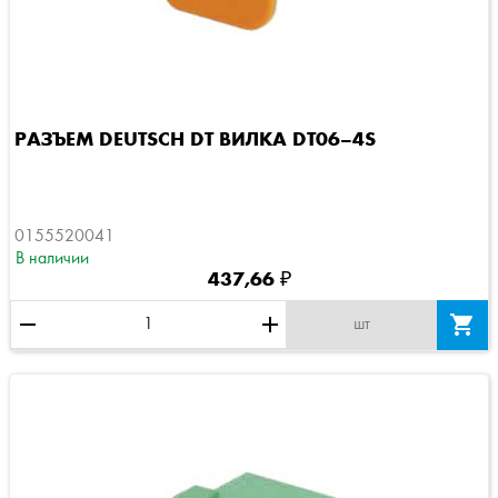
РАЗЪЕМ DEUTSCH DT ВИЛКА DT06–4S
0155520041
В наличии
437,66 ₽
remove
add

шт