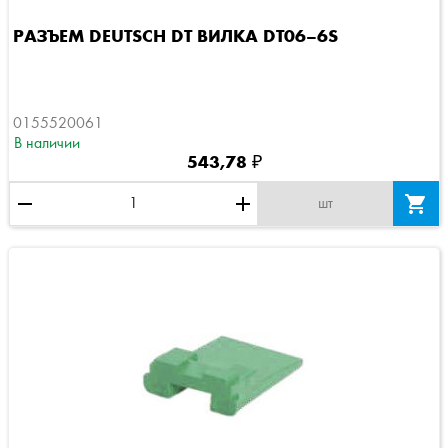
РАЗЪЕМ DEUTSCH DT ВИЛКА DT06–6S
0155520061
В наличии
543,78 ₽
remove
add

шт