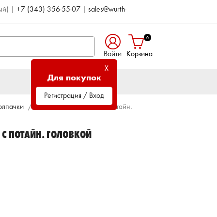
ый)
|
+7 (343) 356-55-07
|
sales@wurth-
0
Войти
Корзина
X
Для покупок
Регистрация / Вход
олпачки
Колпачок для винтов с потайн.
 С ПОТАЙН. ГОЛОВКОЙ