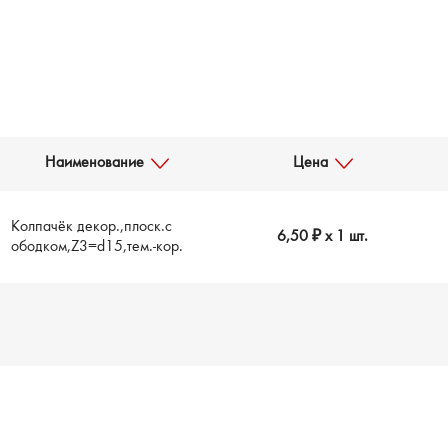
Наименование
Цена
Колпачёк декор.,плоск.с
6,50 ₽
x 1 шт.
ободком,Z3=d15,тем.-кор.