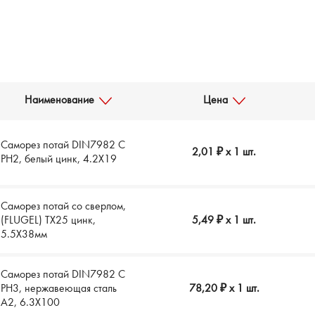
Наименование
Цена
Саморез потай DIN7982 C
2,01 ₽
x 1 шт.
РH2, белый цинк, 4.2X19
Саморез потай со сверлом,
(FLUGEL) ТХ25 цинк,
5,49 ₽
x 1 шт.
5.5Х38мм
Саморез потай DIN7982 C
РH3, нержавеющая сталь
78,20 ₽
x 1 шт.
A2, 6.3X100