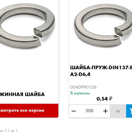
Быстрый просмотр
ШАЙБА-ПРУЖ-DIN137-B
A2-D6,4
0040990106
В наличии
УЖИННАЯ ШАЙБА
0,54 ₽
remove
add
мотреть все версии
шт
о 1-1 из 1