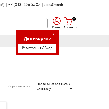
ый)
|
+7 (343) 356-55-07
|
sales@wurth-
0
Войти
Корзина
X
Для покупок
Регистрация / Вход
Продажи, от большего к
Сортировать по:

меньшему