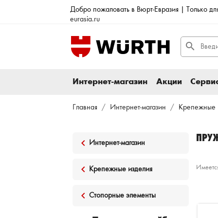
Добро пожаловать в Вюрт-Евразия | Только д
eurasia.ru
search
Интернет-магазин
Акции
Сервис
Главная
Интернет-магазин
Крепежные 
ПРУ
keyboard_arrow_left
Интернет-магазин
keyboard_arrow_left
Имеется
Крепежные изделия
keyboard_arrow_left
Стопорные элементы