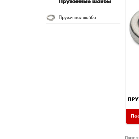
Пружинные шайбы
Пружинная шайба
ПР
Пос
Показан