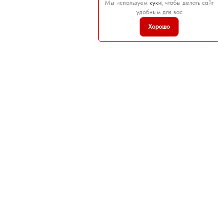
Мы используем
куки
, чтобы делать сайт
удобным для вас
Хорошо

ТОВАРЫ

НАША КОМПАНИЯ

ВАША УЧЕТНАЯ ЗАПИСЬ