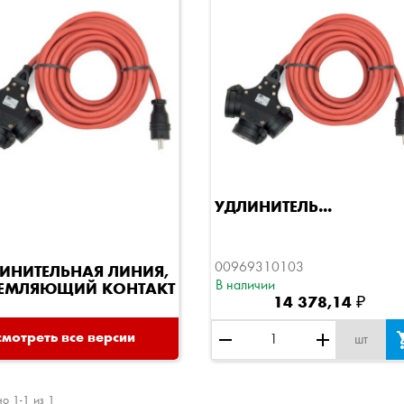
Быстрый просмотр
УДЛИНИТЕЛЬ...
00969310103
ИНИТЕЛЬНАЯ ЛИНИЯ,
В наличии
ЕМЛЯЮЩИЙ КОНТАКТ
14 378,14 ₽
remove
add
мотреть все версии
шт
о 1-1 из 1