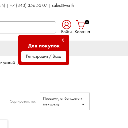
ый)
|
+7 (343) 356-55-07
|
sales@wurth-
0
Войти
Корзина
X
Для покупок
Регистрация / Вход
дприятий
Удлинительные линии
Продажи, от большего к
Сортировать по:

меньшему