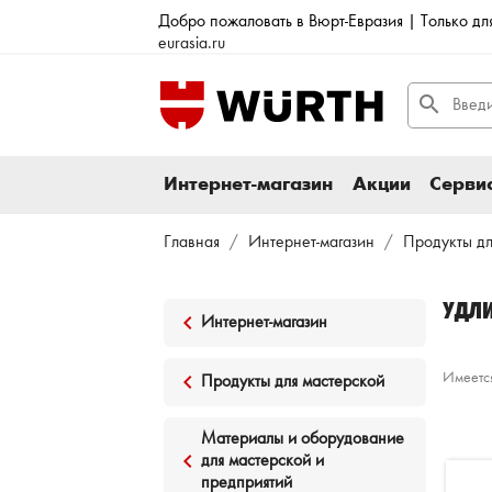
Добро пожаловать в Вюрт-Евразия | Только д
eurasia.ru
search
Интернет-магазин
Акции
Сервис
Главная
Интернет-магазин
Продукты дл
УДЛ
keyboard_arrow_left
Интернет-магазин
keyboard_arrow_left
Имеется
Продукты для мастерской
Материалы и оборудование
keyboard_arrow_left
для мастерской и
предприятий