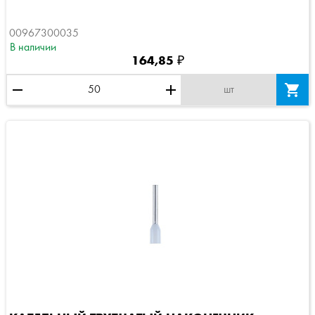
00967300035
В наличии
164,85 ₽
remove
add

шт