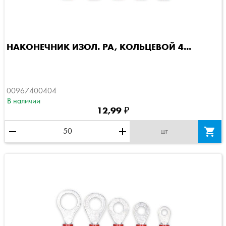
НАКОНЕЧНИК ИЗОЛ. PA, КОЛЬЦЕВОЙ 4...
00967400404
В наличии
12,99 ₽
remove
add

шт