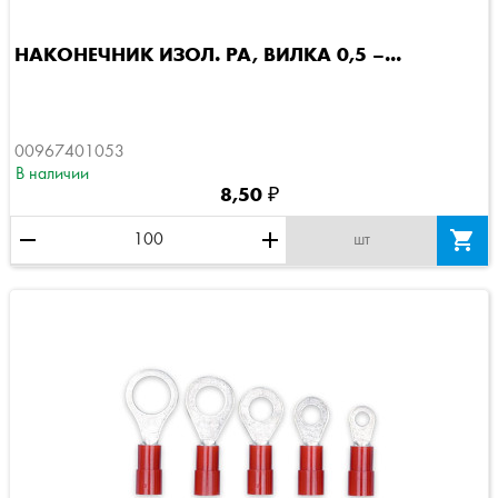
НАКОНЕЧНИК ИЗОЛ. PA, ВИЛКА 0,5 –...
00967401053
В наличии
8,50 ₽
remove
add

шт