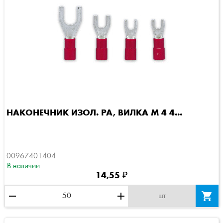
НАКОНЕЧНИК ИЗОЛ. PA, ВИЛКА M 4 4...
00967401404
В наличии
14,55 ₽
remove
add

шт