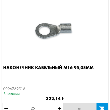
НАКОНЕЧНИК КАБЕЛЬНЫЙ M16-95,0SMM
0096769516
В наличии
322,14 ₽
remove
add

шт