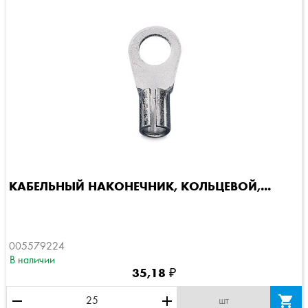
КАБЕЛЬНЫЙ НАКОНЕЧНИК, КОЛЬЦЕВОЙ,...
005579224
В наличии
35,18 ₽
remove
add

шт