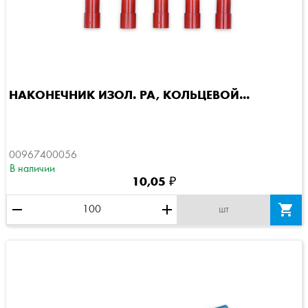
НАКОНЕЧНИК ИЗОЛ. PA, КОЛЬЦЕВОЙ...
00967400056
В наличии
10,05 ₽
remove
add

шт