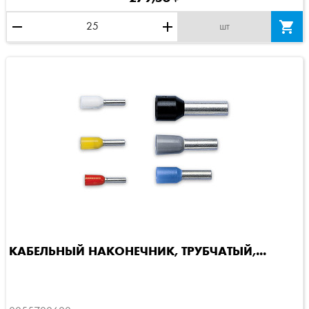
remove
add

шт
КАБЕЛЬНЫЙ НАКОНЕЧНИК, ТРУБЧАТЫЙ,...