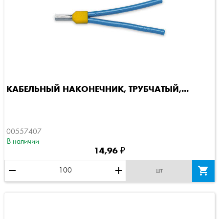
КАБЕЛЬНЫЙ НАКОНЕЧНИК, ТРУБЧАТЫЙ,...
00557407
В наличии
14,96 ₽
remove
add

шт