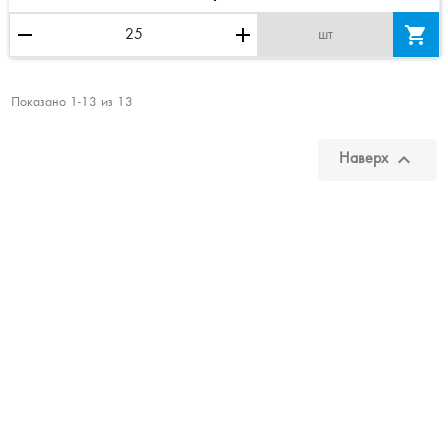
remove
add

шт
Показано 1-13 из 13

Наверх